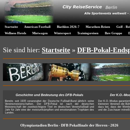
Startseite
American Football
Biathlon 2026-7
Marathon-Reisen
Golf - Re
Wellness Hotels
Mietwagen
Wintersport
Trainingsreisen
Ihre Gruppe
D
Sie sind hier:
Startseite
»
DFB-Pokal-Endspi
Geschichte und Bedeutung des DFB-Pokals
Der K.O.-Mo
Bereits seit 1935 veranstaltet der Deutsche Fußball-Bund jährlich seine
Der K.O.-Modus garantier
Vereinsmeisterschaften. Der DFB-Pokal ist nach der deutschen
kleineren Vereinen die Bü
Meisterschaft der zweitwichtigste Titel im deutschen Vereinsfußball und
dazu bei, dass der Wett
Jahr für Jahr eine der meistumkämpften und emotionalsten Trophäen des
und die Zuschauer mitreiß
Landes.
Olympiastadion Berlin - DFB Pokalfinale der Herren - 2026