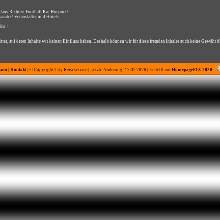
laus Richter/ Football Kai Hoepner/
sämter/ Veranstalter und Hotels
hr !
ter, auf deren Inhalte wir keinen Einfluss haben. Deshalb können wir für diese fremden Inhalte auch keine Gewähr 
sum
|
Kontakt
| © Copyright City Reiseservice | Letzte Änderung: 17.07.2026 | Erstellt mit
HomepageFIX 2020