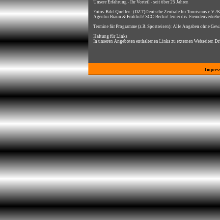
Unsere Erfahrung - Ihr Vorteil - seit über 25 Jahren
Fotos-Bild-Quellen: (DZT)Deutsche Zentrale für Tourismus e.V /K
Agentur Braun & Fröhlich/ SCC-Berlin/ ferner div. Fremdenverkehr
Termine für Programme (z.B. Sportreisen): Alle Angaben ohne Gewä
Haftung für Links
In unseren Angeboten enthaltenen Links zu externen Webseiten Drit
Impres