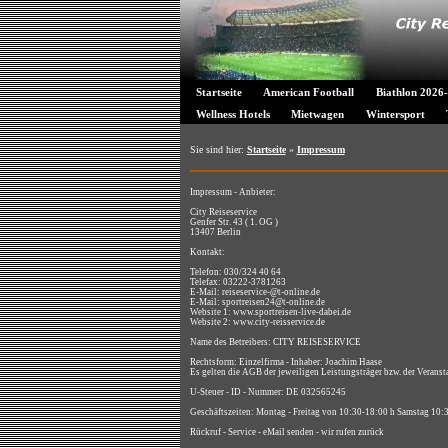
Startseite
American Football
Biathlon 2026
Wellness Hotels
Mietwagen
Wintersport
Sie sind hier:
Startseite
»
Impressum
Impressum - Anbieter:
City Reiseservice
Genfer Str. 43 ( 1. OG )
13407 Berlin
Kontakt:
Telefon: 030/324 40 64
Telefax: 03222-3781263
E-Mail: reiseservice-@t-online.de
E-Mail: sportreisen24@t-online.de
Website 1: www.sportreisen-live-dabei.de
Website 2: www.city-reisservice.de
Name des Betreibers: CITY REISESERVICE
Rechtsform: Einzelfirma - Inhaber: Joachim Haase
Es gelten die AGB der jeweiligen Leistungsträger bzw. der Veransta
U-Steuer - ID - Nummer: DE 032565245
Geschäftszeiten: Montag - Freitag von 10:30-18:00 h Samstag 10:
Rückruf - Service - eMail senden - wir rufen zurück