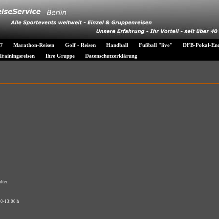
-7
Marathon-Reisen
Golf - Reisen
Handball
Fußball "live"
DFB-Pokal-Ends
Trainingsreisen
Ihre Gruppe
Datenschutzerklärung
lter.
30-13:00 h